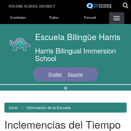
Pasar
POUDRE SCHOOL DISTRICT
al
Landing Page Menu
contenido
Estudiantes
Padres
Personal
principal
Escuela Bilingüe Harris
Harris Bilingual Immersion
School
English
Español
Inicio
Información de la Escuela
Inclemencias del Tiempo