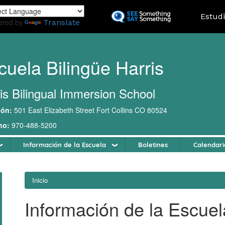
Pasar
Landing
Estud
al
ered by
Translate
contenido
principal
cuela Bilingüe Harris
is Bilingual Immersion School
ión:
501 East Elizabeth Street Fort Collins CO 80524
no:
970-488-5200
Información de la Escuela
Boletines
Calendari
Inicio
Información de la Escuel