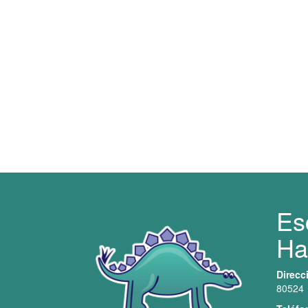
Es
Ha
Direcc
80524