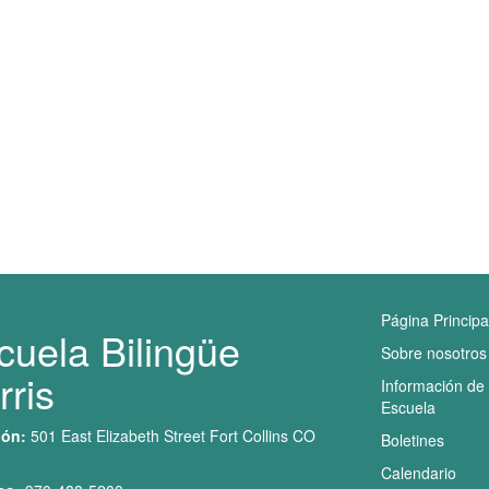
Navegaci
Página Principa
cuela Bilingüe
Sobre nosotros
rris
Información de 
Escuela
ión:
501 East Elizabeth Street Fort Collins CO
Boletines
Calendario