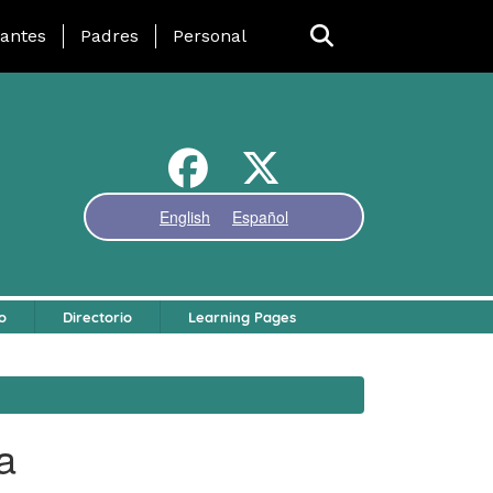
 Page Menu
iantes
Padres
Personal
English
Español
o
Directorio
Learning Pages
a