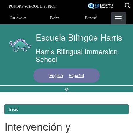
Pasar
POUDRE SCHOOL DISTRICT
al
Landing Page Menu
contenido
Estudiantes
Padres
Personal
principal
Escuela Bilingüe Harris
Harris Bilingual Immersion
School
English
Español
Inicio
Intervención y