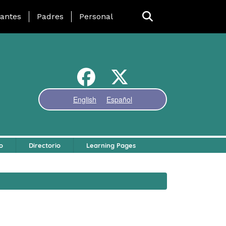
 Page Menu
iantes
Padres
Personal
English
Español
o
Directorio
Learning Pages