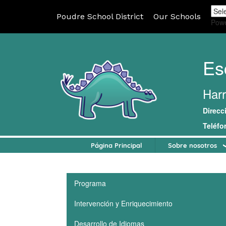
Poudre School District
Our Schools
Pow
Es
Harr
Direcc
Teléfo
Página Principal
Sobre nosotros
Main navigation
Programa
Intervención y Enriquecimiento
Desarrollo de Idiomas