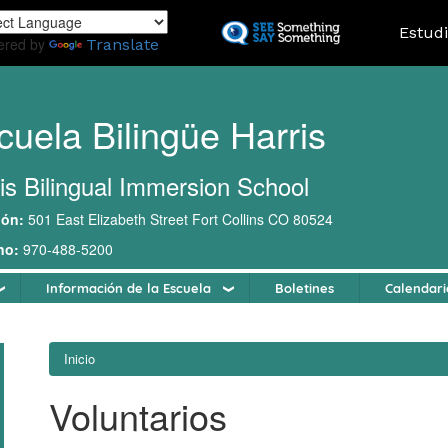
Pasar
Landing
Estud
al
ered by
Translate
contenido
principal
cuela Bilingüe Harris
is Bilingual Immersion School
ión:
501 East Elizabeth Street Fort Collins CO 80524
no:
970-488-5200
Información de la Escuela
Boletines
Calendari
Inicio
Voluntarios