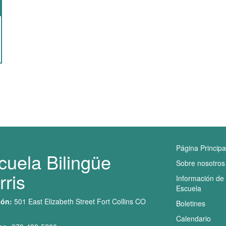
Navegaci
Página Principa
cuela Bilingüe
Sobre nosotros
rris
Información de 
Escuela
ión:
501 East Elizabeth Street Fort Collins CO
Boletines
Calendario