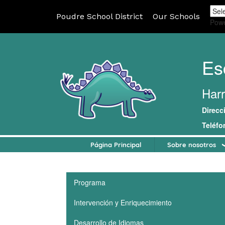
Poudre School District
Our Schools
Pow
Es
Harr
Direcc
Teléfo
Página Principal
Sobre nosotros
Main navigation
Programa
Intervención y Enriquecimiento
Desarrollo de Idiomas