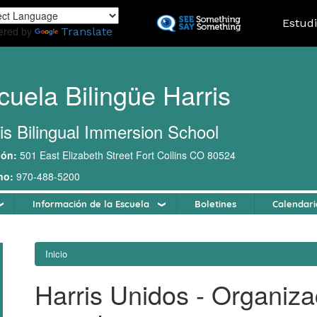
Pasar
Landing
Estud
al
ered by
Translate
contenido
principal
cuela Bilingüe Harris
is Bilingual Immersion School
ión:
501 East Elizabeth Street Fort Collins CO 80524
no:
970-488-5200
Información de la Escuela
Boletines
Calendari
Inicio
Harris Unidos - Organiza