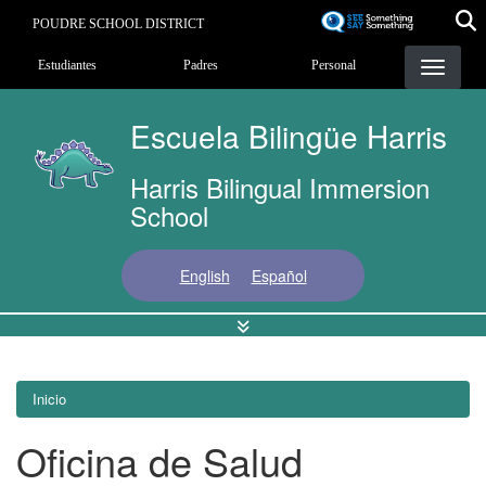
Pasar
POUDRE SCHOOL DISTRICT
al
Landing Page Menu
contenido
Estudiantes
Padres
Personal
principal
Escuela Bilingüe Harris
Harris Bilingual Immersion
School
English
Español
Inicio
Oficina de Salud