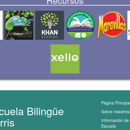
Recursos
Navegaci
Página Principa
cuela Bilingüe
Sobre nosotros
rris
Información de 
Escuela