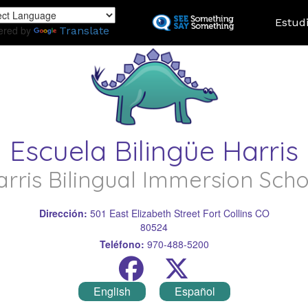
Pasar
Landing
Estud
al
ered by
Translate
contenido
principal
Escuela Bilingüe Harris
arris Bilingual Immersion Scho
Dirección:
501 East Elizabeth Street Fort Collins CO
80524
Teléfono:
970-488-5200
English
Español