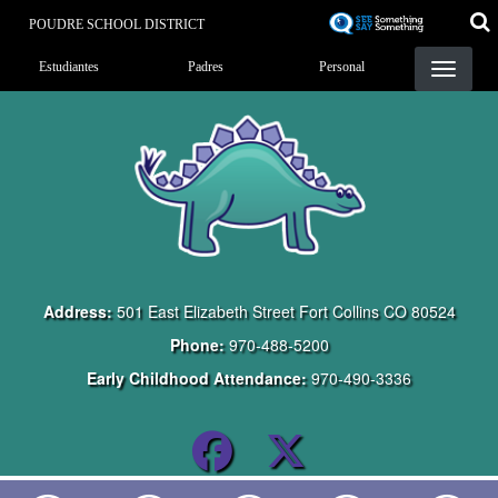
Pasar
POUDRE SCHOOL DISTRICT
al
Landing Page Menu
contenido
Estudiantes
Padres
Personal
principal
Address:
501 East Elizabeth Street Fort Collins CO 80524
Phone:
970-488-5200
Early Childhood Attendance:
970-490-3336