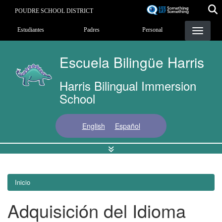
Pasar
POUDRE SCHOOL DISTRICT
al
Landing Page Menu
contenido
Estudiantes
Padres
Personal
principal
Escuela Bilingüe Harris
Harris Bilingual Immersion
School
English
Español
Inicio
Adquisición del Idioma