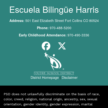
Escuela Bilingüe Harris
Address:
501 East Elizabeth Street Fort Collins CO 80524
Phone:
970-488-5200
Early Childhood Attendance:
970-490-3336
District Homepage
|
Disclaimer
PSD does not unlawfully discriminate on the basis of race,
color, creed, religion, national origin, ancestry, sex, sexual
orientation, gender identity, gender expression, marital