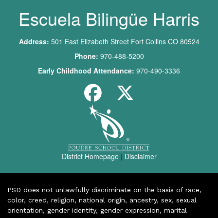
Escuela Bilingüe Harris
Address:
501 East Elizabeth Street Fort Collins CO 80524
Phone:
970-488-5200
Early Childhood Attendance:
970-490-3336
District Homepage
|
Disclaimer
PSD does not unlawfully discriminate on the basis of race,
color, creed, religion, national origin, ancestry, sex, sexual
orientation, gender identity, gender expression, marital