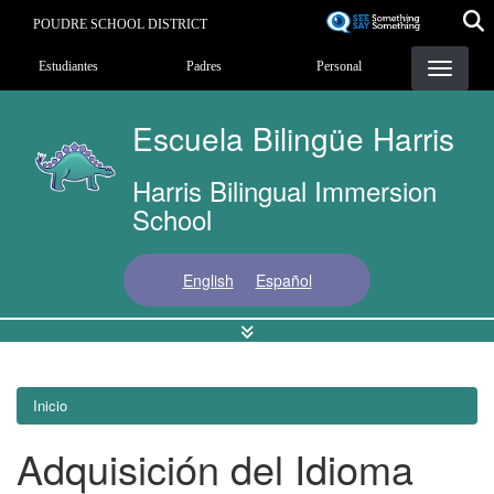
Pasar
POUDRE SCHOOL DISTRICT
al
Landing Page Menu
contenido
Estudiantes
Padres
Personal
principal
Escuela Bilingüe Harris
Harris Bilingual Immersion
School
English
Español
Inicio
Adquisición del Idioma